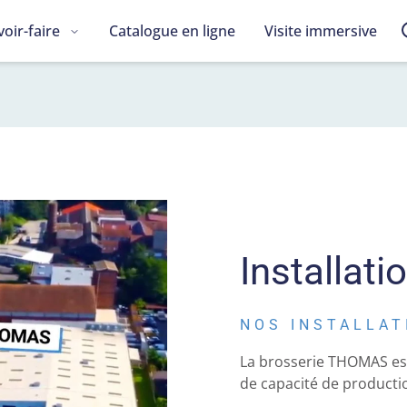
voir-faire
Catalogue en ligne
Visite immersive
Installati
NOS INSTALLAT
La brosserie THOMAS est
de capacité de product